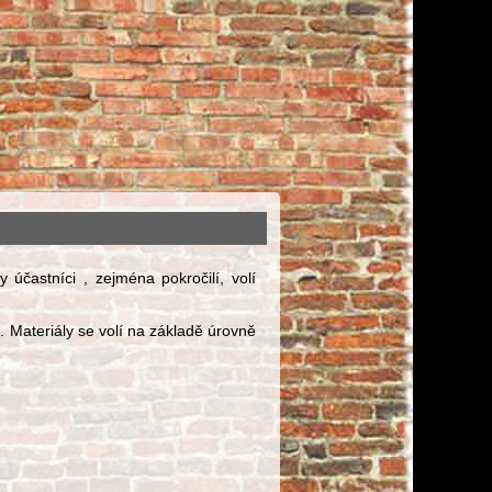
 účastníci , zejména pokročilí, volí
ů. Materiály se volí na základě úrovně