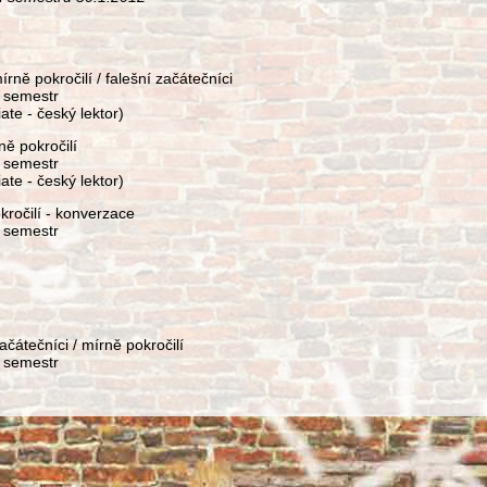
rně pokročilí / falešní začátečníci
 semestr
te - český lektor)
ně pokročilí
 semestr
te - český lektor)
kročilí - konverzace
 semestr
ačátečníci / mírně pokročilí
 semestr