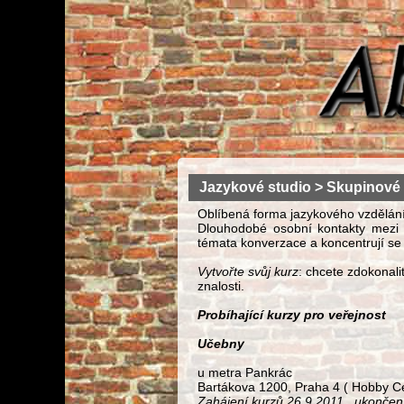
Jazykové studio > Skupinové 
Oblíbená forma jazykového vzdělání
Dlouhodobé osobní kontakty mezi úč
témata konverzace a koncentrují se
Vytvořte svůj kurz
: chcete zdokonalit
znalosti.
Probíhající kurzy pro veřejnost
U
čebny
u metra Pankrác
Bartákova 1200, Praha 4 ( Hobby C
Zahájení kurzů 26.9.2011 , ukončen