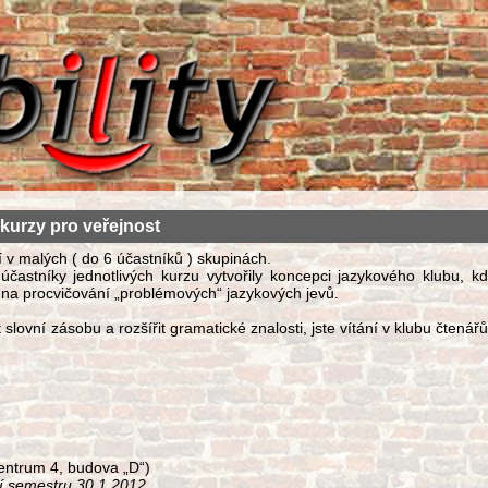
kurzy pro veřejnost
 v malých ( do 6 účastníků ) skupinách.
astníky jednotlivých kurzu vytvořily koncepci jazykového klubu, kdy
 na procvičování „problémových“ jazykových jevů.
 slovní zásobu a rozšířit gramatické znalosti, jste vítání v klubu čtenář
entrum 4, budova „D“)
í semestru 30.1.2012